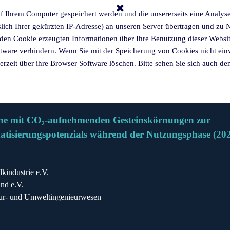
auf Ihrem Computer gespeichert werden und die unsererseits eine Anal
lich Ihrer gekürzten IP-Adresse) an unseren Server übertragen und z
ch den Cookie erzeugten Informationen über Ihre Benutzung dieser Webs
ftware verhindern.
Wenn Sie mit der Speicherung von Cookies nicht einve
erzeit über ihre Browser Software löschen. Bitte sehen Sie sich auch d
ne mit CO₂-aufnehmenden Gesteinskörnungen zur
atisierungspotenzials während der Nutzungsphase
(
202
kindustrie e.V.
nd e.V.
ieur- und Umweltingenieurwesen