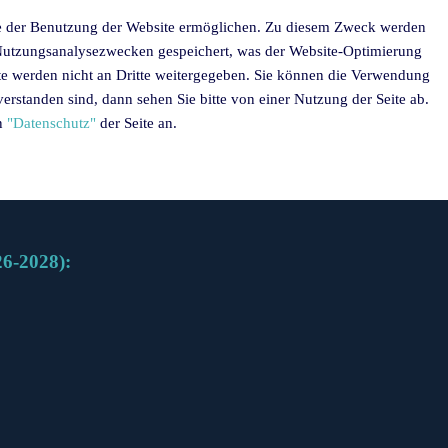
yse der Benutzung der Website ermöglichen. Zu diesem Zweck werden
u Nutzungsanalysezwecken gespeichert, was der Website-Optimierung
ite werden nicht an Dritte weitergegeben. Sie können die Verwendung
rstanden sind, dann sehen Sie bitte von einer Nutzung der Seite ab.
en
"Datenschutz"
der Seite an.
6-2028):