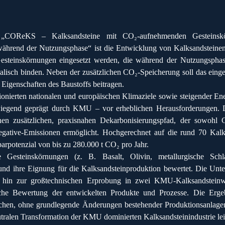
s „COReKS – Kalksandsteine mit CO₂-aufnehmenden Gesteinsk
während der Nutzungsphase“ ist die Entwicklung von Kalksandsteinen
 Gesteinskörnungen eingesetzt werden, die während der Nutzungsph
alisch binden. Neben der zusätzlichen CO₂-Speicherung soll das eing
Eigenschaften des Baustoffs beitragen.
onierten nationalen und europäischen Klimaziele sowie steigender En
rwiegend geprägt durch KMU – vor erheblichen Herausforderungen.
nen zusätzlichen, praxisnahen Dekarbonisierungspfad, der sowohl 
egative-Emissionen ermöglicht. Hochgerechnet auf die rund 70 Kal
sparpotenzial von bis zu 280.000 t CO₂ pro Jahr.
Gesteinskörnungen (z. B. Basalt, Olivin, metallurgische Schlac
und ihre Eignung für die Kalksandsteinproduktion bewertet. Die Unt
 hin zur großtechnischen Erprobung in zwei KMU-Kalksandsteinwe
liche Bewertung der entwickelten Produkte und Prozesse. Die Ergeb
ichen, ohne grundlegende Änderungen bestehender Produktionsanlagen
tralen Transformation der KMU dominierten Kalksandsteinindustrie lei