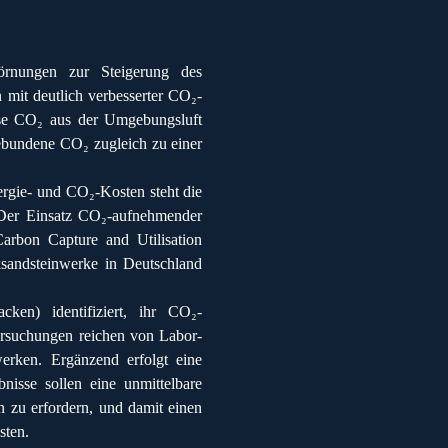
örnungen zur Steigerung des
 mit deutlich verbesserter CO₂-
ase CO₂ aus der Umgebungsluft
ebundene CO₂ zugleich zu einer
ergie- und CO₂-Kosten steht die
 Der Einsatz CO₂-aufnehmender
Carbon Capture and Utilisation
ksandsteinwerke in Deutschland
ken) identifiziert, ihr CO₂-
ersuchungen reichen von Labor-
rken. Ergänzend erfolgt eine
nisse sollen eine unmittelbare
 zu erfordern, und damit einen
sten.