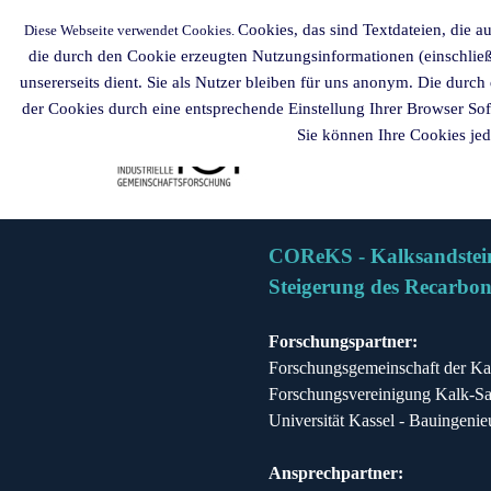
Direkt zum Seiteninhalt
Cookies, das sind Textdateien, die 
Diese Webseite verwendet Cookies.
Menü überspringen
FG Kalk
die durch den Cookie erzeugten Nutzungsinformationen (einschließ
unsererseits dient. Sie als Nutzer bleiben für uns anonym. Die dur
der Cookies durch eine entsprechende Einstellung Ihrer Browser So
Sie können Ihre Cookies jed
COReKS -
Kalksandstei
Steigerung des Recarbon
Forschungspartner:
Forschungsgemeinschaft der Kal
Forschungsvereinigung Kalk-Sa
Universität Kassel - Bauingen
Ansprechpartner: